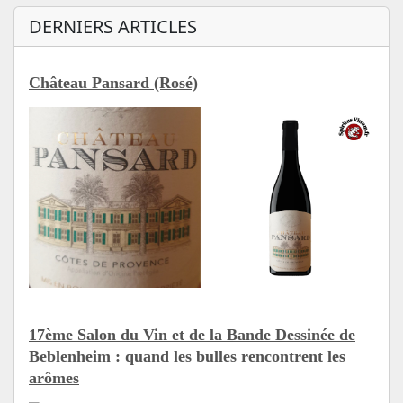
DERNIERS ARTICLES
Château Pansard (Rosé)
17ème Salon du Vin et de la Bande Dessinée de
Beblenheim : quand les bulles rencontrent les
arômes