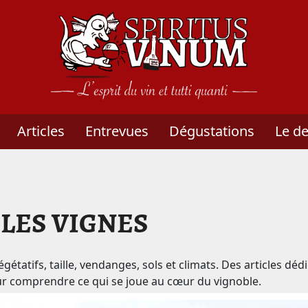
um - L'esprit du vin et tutti quanti - Frédéric Serv
Articles
Entrevues
Dégustations
Le d
LES VIGNES
végétatifs, taille, vendanges, sols et climats. Des articles déd
our comprendre ce qui se joue au cœur du vignoble.