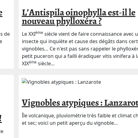
e
L’Antispila oinophylla est-il le
nouveau phylloxéra ?
ème
us de
Le XXI
siècle vient de faire connaissance avec 
e
insecte qui inquiète et cause des dégâts dans cer
vignobles… Ce n'est pas sans rappeler le phylloxér
petit puceron qui a failli éradiquer vitis vinifera à l
ème
XIX
siècle...
Vignobles atypiques : Lanzaro
Île volcanique, pluviométrie très faible et climat 
!
et sec; voici un petit aperçu du vignoble…
de