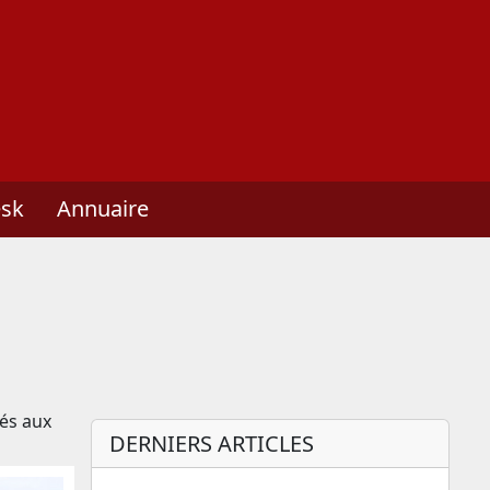
ant
esk
Annuaire
iés aux
DERNIERS ARTICLES