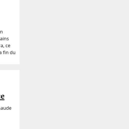
un
tains
a, ce
a fin du
te
chaude