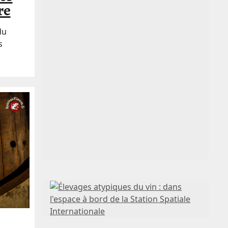
re
du
s