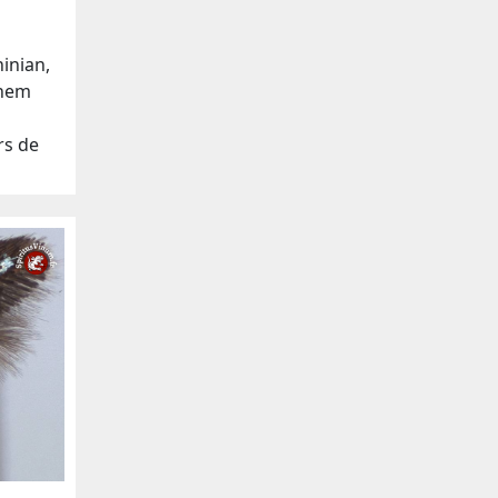
inian,
lhem
rs de