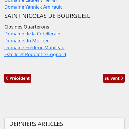
Domaine Laurent Herlin
Domaine Yannick Amirault
SAINT NICOLAS DE BOURGUEIL
Clos des Quarterons
Domaine de la Cotelleraie
Domaine du Mortier
Domaine Frédéric Mabileau
Estelle et Rodolphe Cognard
Article précédent : Infos pratiques du Salon des vignerons i
Article suiv
Précédent
Suivant
DERNIERS ARTICLES