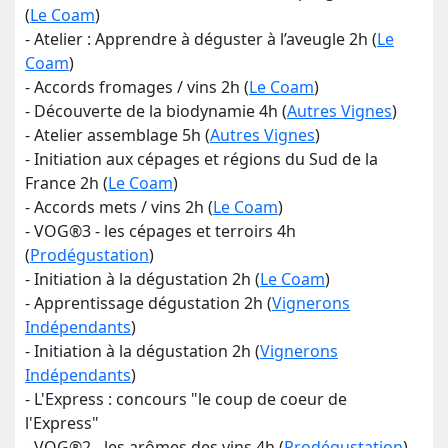
(
Le Coam
)
- Atelier : Apprendre à déguster à l’aveugle 2h (
Le
Coam
)
- Accords fromages / vins 2h (
Le Coam
)
- Découverte de la biodynamie 4h (
Autres Vignes
)
- Atelier assemblage 5h (
Autres Vignes
)
- Initiation aux cépages et régions du Sud de la
France 2h (
Le Coam
)
- Accords mets / vins 2h (
Le Coam
)
- VOG®3 - les cépages et terroirs 4h
(
Prodégustation
)
- Initiation à la dégustation 2h (
Le Coam
)
- Apprentissage dégustation 2h (
Vignerons
Indépendants
)
- Initiation à la dégustation 2h (
Vignerons
Indépendants
)
- L'Express : concours "le coup de coeur de
l'Express"
- VOG®2 - les arômes des vins 4h (
Prodégustation
)